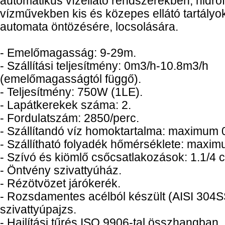
automatikus vízellátó rendszerekben, hidro
vízművekben kis és közepes ellátó tartályo
automata öntözésére, locsolására.
- Emelőmagasság: 9-29m.
- Szállítási teljesítmény: 0m3/h-10.8m3/h
(emelőmagasságtól függő).
- Teljesítmény: 750W (1LE).
- Lapátkerekek száma: 2.
- Fordulatszám: 2850/perc.
- Szállítandó víz homoktartalma: maximum 
- Szállítható folyadék hőmérséklete: maxi
- Szívó és kiömlő csőcsatlakozások: 1.1/4 c
- Öntvény szivattyúház.
- Rézötvözet járókerék.
- Rozsdamentes acélból készült (AISI 304S
szivattyúpajzs.
- Hajlítási tűrés ISO 9906-tal összhangban.