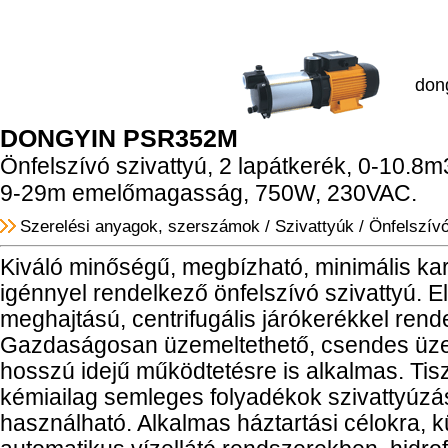
don
DONGYIN PSR352M
Önfelszívó szivattyú, 2 lapátkerék, 0-10.8m3
9-29m emelőmagasság, 750W, 230VAC.
Szerelési anyagok, szerszámok
/
Szivattyúk
/
Önfelszívó
Kiváló minőségű, megbízható, minimális kar
igénnyel rendelkező önfelszívó szivattyú. 
meghajtású, centrifugális járókerékkel rend
Gazdaságosan üzemeltethető, csendes üze
hosszú idejű működtetésre is alkalmas. Tisz
kémiailag semleges folyadékok szivattyúzá
használható. Alkalmas háztartási célokra, 