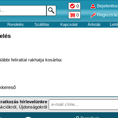
Bejelentk
0
Regisztrác
0
Rendelés
Szállítás
Kapcsolat
Árlisták
Letö
elés
ábbi felirattal rakhatja kosárba:
kkereső
iratkozás hírlevelünkre
Akciókról, Újdonságokról