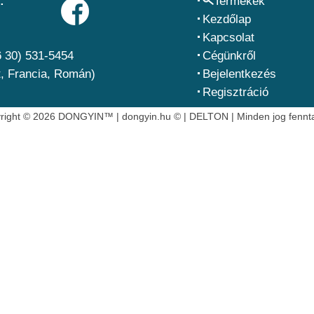
:
Termékek
Kezdőlap
Kapcsolat
6 30) 531-5454
Cégünkről
, Francia, Román)
Bejelentkezés
Regisztráció
right © 2026 DONGYIN™ | dongyin.hu © | DELTON | Minden jog fennta