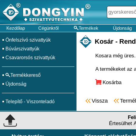
Kezdőlap
Cégünkről
Termékek
Újdonság
Önfelszívó szivattyúk
Kosár - Rend
Búvárszivattyúk
Kosara még üres.
Csavarorsós szivattyúk
A termékeket az al
Termékkereső
Kosárba
Újdonság
Vissza
Termé
Telepítő - Viszonteladó
Fel
Értesülhet 