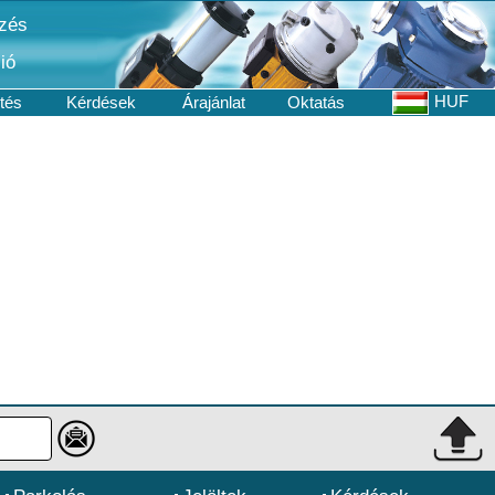
ezés
ió
HUF
ltés
Kérdések
Árajánlat
Oktatás