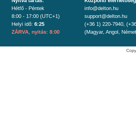
Nyitva tartás:
Központi elérhetőség
Hétfő - Péntek
info@delton.hu
8:00 - 17:00 (UTC+1)
support@delton.hu
Helyi idő:
6:25
(+36 1) 220-7940, (+3
ZÁRVA, nyitás: 8:00
(Magyar, Angol, Német
Copy