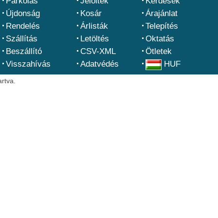
Parkolás
Jelöltek
Kérdések
Újdonság
Kosár
Árajánlat
Rendelés
Árlisták
Telepítés
Szállítás
Letöltés
Oktatás
Beszállító
CSV-XML
Ötletek
Visszahívás
Adatvédés
HUF
rtva.