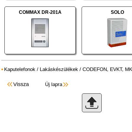
COMMAX DR-201A
SOLO
Kaputelefonok
/
Lakáskészülékek
/
CODEFON, EVKT, M
Vissza
Új lapra