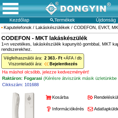
Kezdőlap
Termékek
Újdonság
Kaputelefonok
/
Lakáskészülékek
/
CODEFON, EVKT, M
CODEFON - MKT lakáskészülék
1+n vezetékes, lakáskészülék kapunyitó gombbal, MKT ka
rendszerekhez.
Végfelhasználói ára:
2 363.- Ft
+ÁFA / db
Viszonteladói ára:
Bejelentkezés
Ha máshol olcsóbb, jelezze kedvezményért!
Raktáron: Fogarasi
(Kérésre átviszünk másik üzletünkbe 
Cikkszám: 101688
Kosárba
Rendeléskü
Információkérés
Adatlapküld