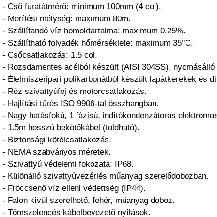
- Cső furatátmérő: minimum 100mm (4 col).
- Merítési mélység: maximum 80m.
- Szállítandó víz homoktartalma: maximum 0.25%.
- Szállítható folyadék hőmérséklete: maximum 35°C.
- Csőcsatlakozás: 1.5 col.
- Rozsdamentes acélból készült (AISI 304SS), nyomásálló 
- Élelmiszeripari polikarbonátból készült lapátkerekek és di
- Réz szivattyúfej és motorcsatlakozás.
- Hajlítási tűrés ISO 9906-tal összhangban.
- Nagy hatásfokú, 1 fázisú, indítókondenzátoros elektromo
- 1.5m hosszú bekötőkábel (toldható).
- Biztonsági kötélcsatlakozás.
- NEMA szabványos méretek.
- Szivattyú védelemi fokozata: IP68.
- Különálló szivattyúvezérlés műanyag szerelődobozban.
- Fröccsenő víz elleni védettség (IP44).
- Falon kívül szerelhető, fehér, műanyag doboz.
- Tömszelencés kábelbevezető nyílások.