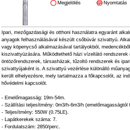
Megjelölés
Nyomtatás
Ipari, mezőgazdasági és otthoni használatra egyaránt alka
anyagok felhasználásával készült csőbúvár szivattyú. Alk
vagy köpenycső alkalmazásával tartályokból, medencékből 
kiszivattyúzására. Működtethető házi vízellátó rendszerek (hi
öntözőrendszerek, társasházak, tűzoltó rendszerek és ipar
szivattyújaként is. A szivattyú vezérlése különálló műany
került elhelyezésre, mely tartalmazza a főkapcsolót, az in
hővédelmi kapcsolót.
- Emelőmagasság: 19m-54m.
- Szállítási teljesítmény: 0m3/h-6m3/h (emelőmagasságtól 
- Teljesítmény: 550W (0.75LE).
- Lapátkerekek száma: 7.
- Fordulatszám: 2850/perc.