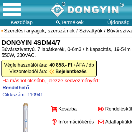
Kezdőlap
Termékek
Újdonság
Szerelési anyagok, szerszámok
/
Szivattyúk
/
Búvársziva
DONGYIN 4SDM4/7
Búvárszivattyú, 7 lapátkerék, 0-6m3 / h kapacitás, 19-5
550W, 230VAC.
Végfelhasználói ára:
40 858.- Ft
+ÁFA / db
Viszonteladói ára:
Bejelentkezés
Ha máshol olcsóbb, jelezze kedvezményért!
Rendelhető
Cikkszám: 110941
Kosárba
Rendeléskü
Információkérés
Adatlapküld