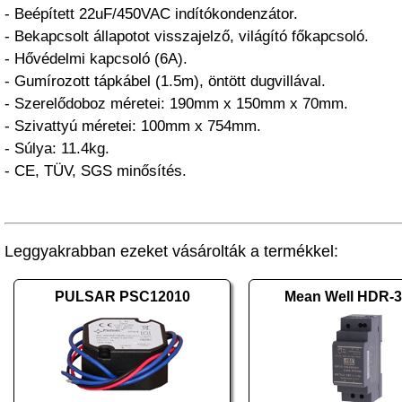
- Beépített 22uF/450VAC indítókondenzátor.
- Bekapcsolt állapotot visszajelző, világító főkapcsoló.
- Hővédelmi kapcsoló (6A).
- Gumírozott tápkábel (1.5m), öntött dugvillával.
- Szerelődoboz méretei: 190mm x 150mm x 70mm.
- Szivattyú méretei: 100mm x 754mm.
- Súlya: 11.4kg.
- CE, TÜV, SGS minősítés.
Leggyakrabban ezeket vásárolták a termékkel:
PULSAR PSC12010
Mean Well HDR-3