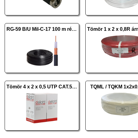
RG-59 B/U Mil-C-17 100 m réz fekete
Tömör 4 x 2 x 0,5 UTP CAT.5e 20016 305m
TQML / TQKM 1x2x0