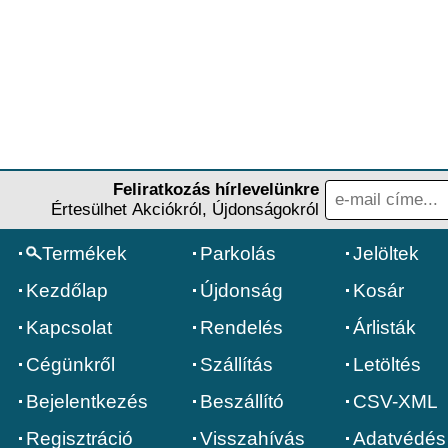
Feliratkozás hírlevelünkre
Értesülhet Akciókról, Újdonságokról
Termékek
Parkolás
Jelöltek
Kezdőlap
Újdonság
Kosár
Kapcsolat
Rendelés
Árlisták
Cégünkről
Szállítás
Letöltés
Bejelentkezés
Beszállító
CSV-XML
Regisztráció
Visszahívás
Adatvédés