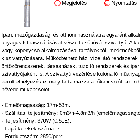
Megjelölés
Nyomtatás
Ipari, mezőgazdasági és otthoni használatra egyaránt alka
anyagok felhasználásával készült csőbúvár szivattyú. Alk
vagy köpenycső alkalmazásával tartályokból, medencékből 
kiszivattyúzására. Működtethető házi vízellátó rendszerek (hi
öntözőrendszerek, társasházak, tűzoltó rendszerek és ipar
szivattyújaként is. A szivattyú vezérlése különálló műany
került elhelyezésre, mely tartalmazza a főkapcsolót, az in
hővédelmi kapcsolót.
- Emelőmagasság: 17m-53m.
- Szállítási teljesítmény: 0m3/h-4.8m3/h (emelőmagasságtó
- Teljesítmény: 370W (0.5LE).
- Lapátkerekek száma: 7.
- Fordulatszám: 2850/perc.