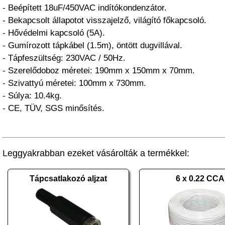
- Beépített 18uF/450VAC indítókondenzátor.
- Bekapcsolt állapotot visszajelző, világító főkapcsoló.
- Hővédelmi kapcsoló (5A).
- Gumírozott tápkábel (1.5m), öntött dugvillával.
- Tápfeszültség: 230VAC / 50Hz.
- Szerelődoboz méretei: 190mm x 150mm x 70mm.
- Szivattyú méretei: 100mm x 730mm.
- Súlya: 10.4kg.
- CE, TÜV, SGS minősítés.
Leggyakrabban ezeket vásárolták a termékkel:
Tápcsatlakozó aljzat
6 x 0.22 CCA