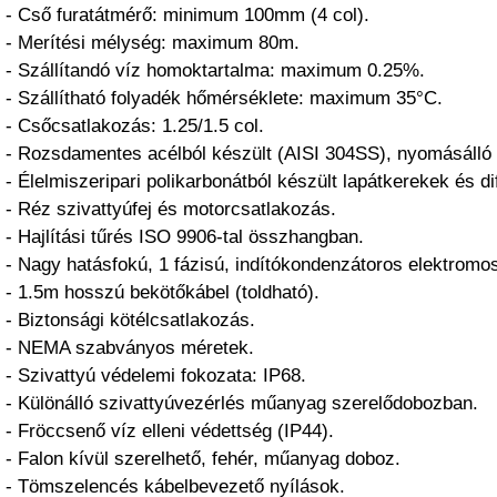
- Cső furatátmérő: minimum 100mm (4 col).
- Merítési mélység: maximum 80m.
- Szállítandó víz homoktartalma: maximum 0.25%.
- Szállítható folyadék hőmérséklete: maximum 35°C.
- Csőcsatlakozás: 1.25/1.5 col.
- Rozsdamentes acélból készült (AISI 304SS), nyomásálló 
- Élelmiszeripari polikarbonátból készült lapátkerekek és di
- Réz szivattyúfej és motorcsatlakozás.
- Hajlítási tűrés ISO 9906-tal összhangban.
- Nagy hatásfokú, 1 fázisú, indítókondenzátoros elektromo
- 1.5m hosszú bekötőkábel (toldható).
- Biztonsági kötélcsatlakozás.
- NEMA szabványos méretek.
- Szivattyú védelemi fokozata: IP68.
- Különálló szivattyúvezérlés műanyag szerelődobozban.
- Fröccsenő víz elleni védettség (IP44).
- Falon kívül szerelhető, fehér, műanyag doboz.
- Tömszelencés kábelbevezető nyílások.