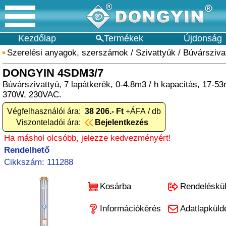
Kezdőlap
Termékek
Újdonság
Szerelési anyagok, szerszámok
/
Szivattyúk
/
Búvársziva
DONGYIN 4SDM3/7
Búvárszivattyú, 7 lapátkerék, 0-4.8m3 / h kapacitás, 17-
370W, 230VAC.
Végfelhasználói ára:
38 206.- Ft
+ÁFA / db
Viszonteladói ára:
Bejelentkezés
Ha máshol olcsóbb, jelezze kedvezményért!
Rendelhető
Cikkszám: 111288
Kosárba
Rendeléskü
Információkérés
Adatlapküld