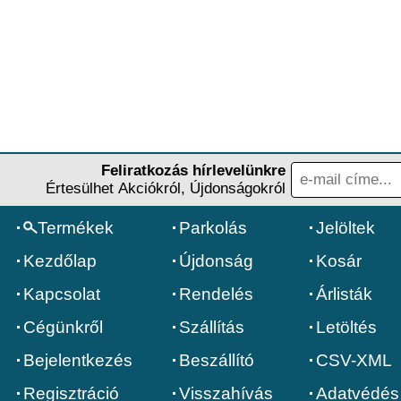
Feliratkozás hírlevelünkre
Értesülhet Akciókról, Újdonságokról
Termékek
Parkolás
Jelöltek
Kezdőlap
Újdonság
Kosár
Kapcsolat
Rendelés
Árlisták
Cégünkről
Szállítás
Letöltés
Bejelentkezés
Beszállító
CSV-XML
Regisztráció
Visszahívás
Adatvédés