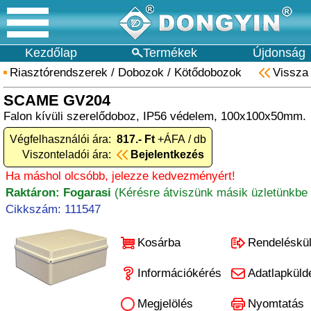
Kezdőlap
Termékek
Újdonság
Riasztórendszerek
/
Dobozok
/
Kötődobozok
Vissza
SCAME GV204
Falon kívüli szerelődoboz, IP56 védelem, 100x100x50mm.
Végfelhasználói ára:
817.- Ft
+ÁFA / db
Viszonteladói ára:
Bejelentkezés
Ha máshol olcsóbb, jelezze kedvezményért!
Raktáron: Fogarasi
(Kérésre átviszünk másik üzletünkbe 
Cikkszám: 111547
Kosárba
Rendeléskü
Információkérés
Adatlapküld
Megjelölés
Nyomtatás