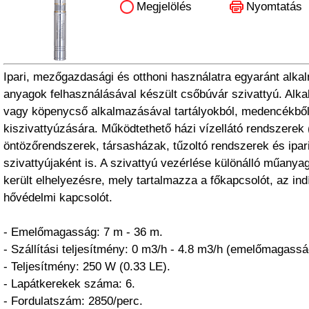
Megjelölés
Nyomtatás
Ipari, mezőgazdasági és otthoni használatra egyaránt alka
anyagok felhasználásával készült csőbúvár szivattyú. Alk
vagy köpenycső alkalmazásával tartályokból, medencékből 
kiszivattyúzására. Működtethető házi vízellátó rendszerek (hi
öntözőrendszerek, társasházak, tűzoltó rendszerek és ipar
szivattyújaként is. A szivattyú vezérlése különálló műany
került elhelyezésre, mely tartalmazza a főkapcsolót, az in
hővédelmi kapcsolót.
- Emelőmagasság: 7 m - 36 m.
- Szállítási teljesítmény: 0 m3/h - 4.8 m3/h (emelőmagassá
- Teljesítmény: 250 W (0.33 LE).
- Lapátkerekek száma: 6.
- Fordulatszám: 2850/perc.