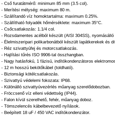
- Cső furatátmérő: minimum 85 mm (3.5 col).
- Merítési mélység: maximum 80 m.
- Szállítandó víz homoktartalma: maximum 0.25%.
- Szállítható folyadék hőmérséklete: maximum 35°C.
- Csőcsatlakozás: 1.1/4 col.
- Rozsdamentes acélból készült (AISI 304SS), nyomásálló 
- Élelmiszeripari polikarbonátból készült lapátkerekek és di
- Réz szivattyúfej és motorcsatlakozás.
- Hajlítási tűrés ISO 9906-tal összhangban.
- Nagy hatásfokú, 1 fázisú, indítókondenzátoros elektromo
- 12 m hosszú bekötőkábel (toldható).
- Biztonsági kötélcsatlakozás.
- Szivattyú védelemi fokozata: IP68.
- Különálló szivattyúvezérlés műanyag szerelődobozban.
- Fröccsenő víz elleni védettség (IP44).
- Falon kívül szerelhető, fehér, műanyag doboz.
- Tömszelencés kábelbevezető nyílások.
- Beépített 18 uF / 450 VAC indítókondenzátor.