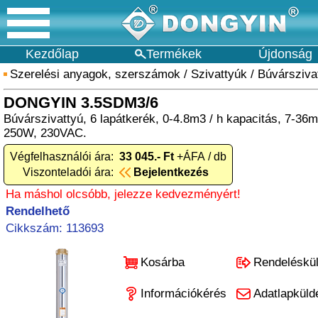
Kezdőlap
Termékek
Újdonság
Szerelési anyagok, szerszámok
/
Szivattyúk
/
Búvársziva
DONGYIN 3.5SDM3/6
Búvárszivattyú, 6 lapátkerék, 0-4.8m3 / h kapacitás, 7-3
250W, 230VAC.
Végfelhasználói ára:
33 045.- Ft
+ÁFA / db
Viszonteladói ára:
Bejelentkezés
Ha máshol olcsóbb, jelezze kedvezményért!
Rendelhető
Cikkszám: 113693
Kosárba
Rendeléskü
Információkérés
Adatlapküld